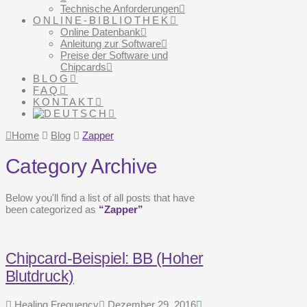
Technische Anforderungen
ONLINE-BIBLIOTHEK
Online Datenbank
Anleitung zur Software
Preise der Software und
Chipcards
BLOG
FAQ
KONTAKT
Home
Blog
Zapper
Category Archive
Below you'll find a list of all posts that have
been categorized as
“Zapper”
Chipcard-Beispiel: BB (Hoher
Blutdruck)
Healing Frequency
Dezember 29, 2016